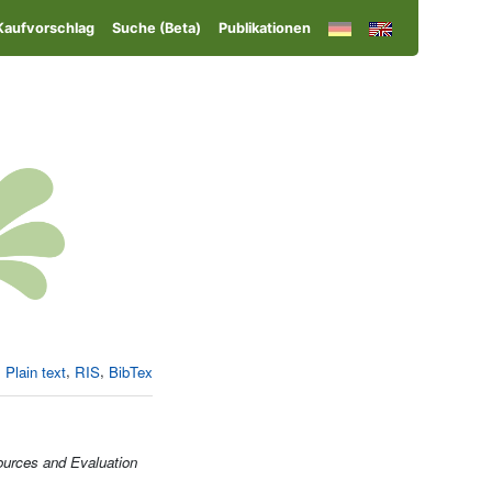
Kaufvorschlag
Suche (Beta)
Publikationen
,
,
Plain text
RIS
BibTex
ources and Evaluation